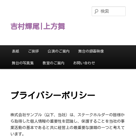
メ
イ
検
ン
索
コ
吉村輝尾|上方舞
ン
テ
ン
ツ
メ
表紙
ご挨拶
公演のご案内
舞台の録画映像
へ
イ
移
ン
舞台の写真集
教室のご案内
お問い合わせ
動
メ
ニ
ュ
ー
プライバシーポリシー
株式会社サンプル（以下、当社）は、ステークホルダーの皆様か
ら取得した個人情報の重要性を認識し、保護することを当社の事
業活動の基本であると共に経営上の最重要な課題の一つと考えて
います。