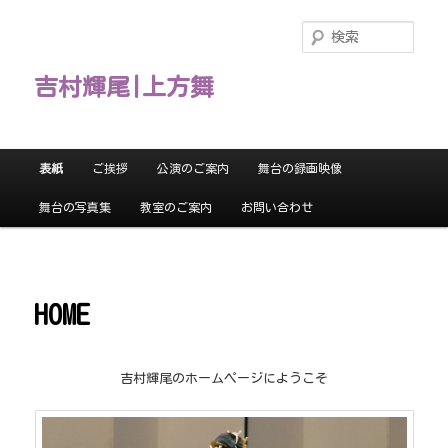
メ
イ
検
ン
索
コ
吉村輝尾|上方舞
ン
テ
ン
ツ
メ
表紙
ご挨拶
公演のご案内
舞台の録画映像
へ
イ
移
ン
舞台の写真集
教室のご案内
お問い合わせ
動
メ
ニ
ュ
ー
HOME
吉村輝尾のホームページにようこそ